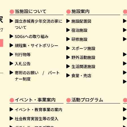
当施設について
施設案内
国立赤城青少年交流の家に
施設配置図
ついて
7
宿泊施設
SDGsへの取り組み
研修施設
規程集・サイトポリシー
スポーツ施設
刊行物等
野外活動施設
入札公告
生活関連施設
寄附のお願い / パート
食堂・売店
ナー制度
イベント・事業案内
活動プログラム
イベント・教育事業の案内
社会教育実習生等の受入